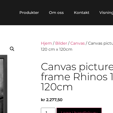
Produkter
Om oss
Kontakt
Visnin
Hjem
/
Bilder
/
Canvas
/ Canvas pict
120 cm x 120cm
Canvas pictur
frame Rhinos 
120cm
kr
2.277,50
Legg i handlekurv