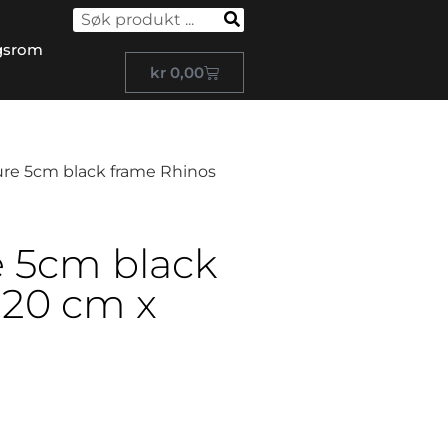
gsrom
kr
0,00
ure 5cm black frame Rhinos
e 5cm black
120 cm x