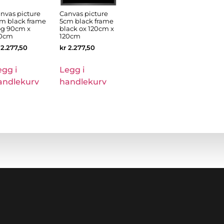
nvas picture
Canvas picture
m black frame
5cm black frame
g 90cm x
black ox 120cm x
50cm
120cm
2.277,50
kr
2.277,50
egg i
Legg i
andlekurv
handlekurv