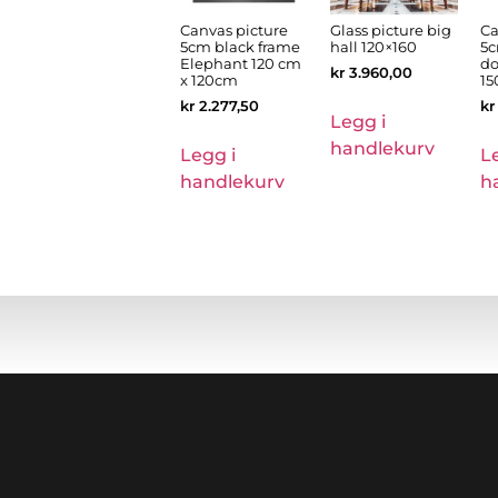
Canvas picture
Glass picture big
Ca
5cm black frame
hall 120×160
5c
Elephant 120 cm
do
kr
3.960,00
x 120cm
1
kr
2.277,50
kr
Legg i
handlekurv
Legg i
L
handlekurv
h