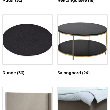
Puter
(52)
Rektangulære
(18)
Runde
(36)
Salongbord
(24)