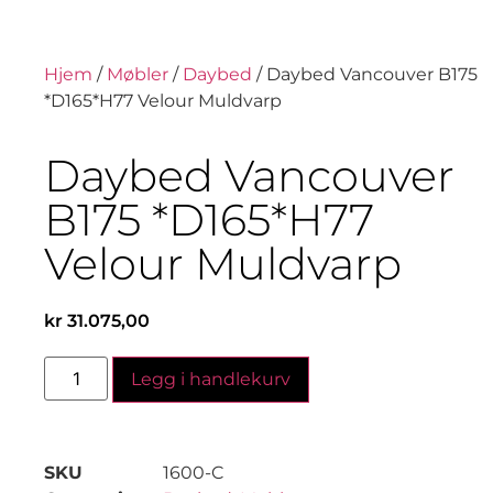
Hjem
/
Møbler
/
Daybed
/ Daybed Vancouver B175
*D165*H77 Velour Muldvarp
Daybed Vancouver
B175 *D165*H77
Velour Muldvarp
kr
31.075,00
Legg i handlekurv
SKU
1600-C