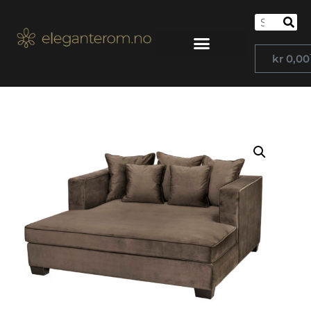
kr
0,00