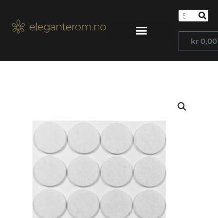
kr
0,00