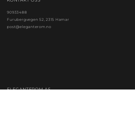
90933488
Furubergvegen 52, 2315 Hamar
post@eleganterom.no
ELEGANTEROM AS
Org. nr.: 923872299
Bankkontonr.: 18132480121