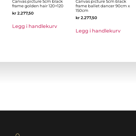
Canvas picture 5cm black
Canvas picture 5cm black
frame golden hair 120×120
frame ballet dancer 90cm x
150cm
kr
2.277,50
kr
2.277,50
Legg i handlekurv
Legg i handlekurv