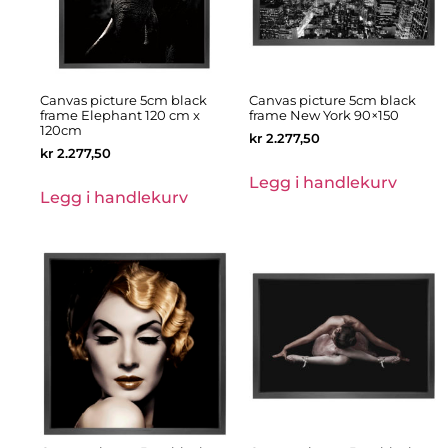
Canvas picture 5cm black
Canvas picture 5cm black
frame Elephant 120 cm x
frame New York 90×150
120cm
kr
2.277,50
kr
2.277,50
Legg i handlekurv
Legg i handlekurv