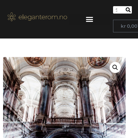
kr
0,00