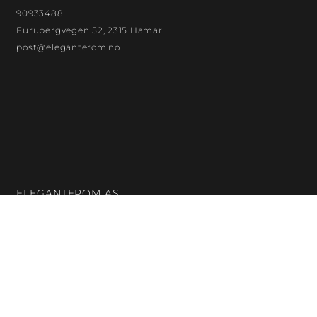
90933488
Furubergvegen 52, 2315 Hamar
post@eleganterom.no
ELEGANTEROM AS
Org. nr.: 923872299
Bankkontonr.: 18132480121