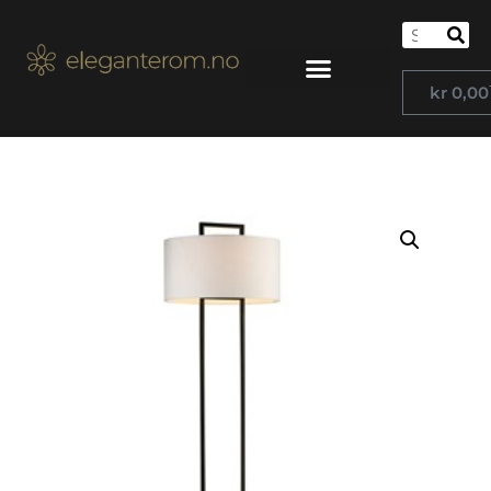
kr
0,00