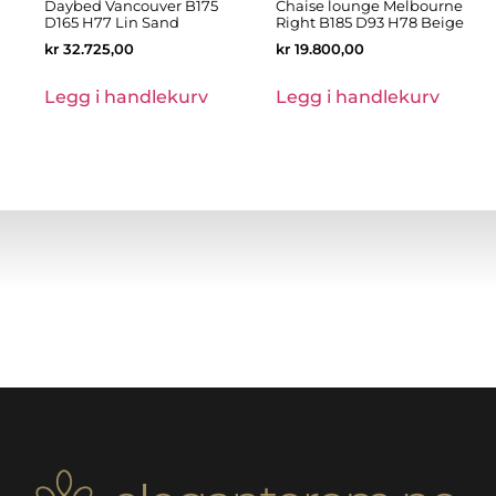
Daybed Vancouver B175
Chaise lounge Melbourne
D165 H77 Lin Sand
Right B185 D93 H78 Beige
kr
32.725,00
kr
19.800,00
Legg i handlekurv
Legg i handlekurv