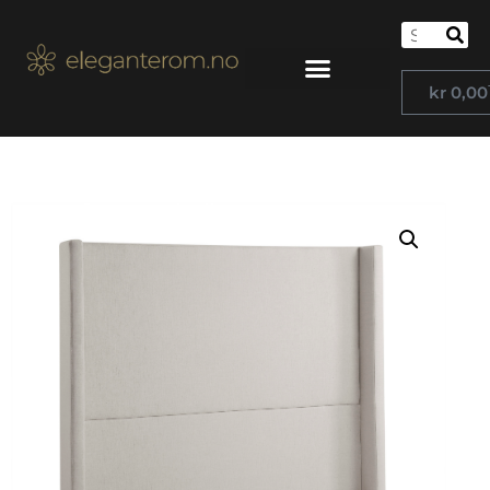
kr
0,00