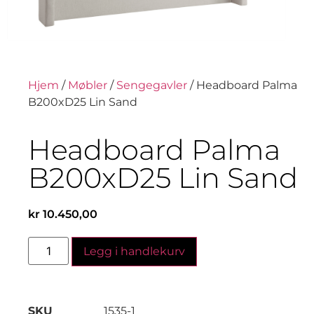
Hjem
/
Møbler
/
Sengegavler
/ Headboard Palma
B200xD25 Lin Sand
Headboard Palma
B200xD25 Lin Sand
kr
10.450,00
Legg i handlekurv
SKU
1535-1