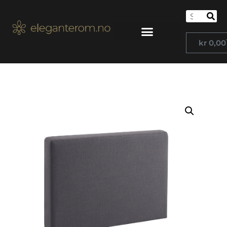
kr
0,00