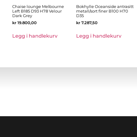
Chaise lounge Melbourne
Bokhylle Oceanside antrasitt
Left B185 D93 H78 Velour
metall/sort finer B100 H70
Dark Grey
D35
kr
19.800,00
kr
7.287,50
Legg i handlekurv
Legg i handlekurv