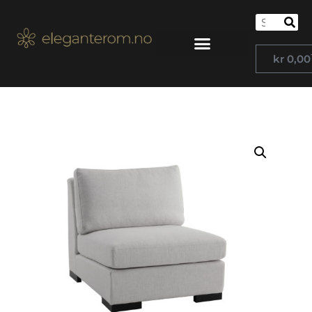
kr
0,00