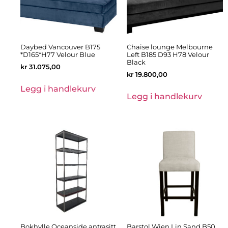
Daybed Vancouver B175
Chaise lounge Melbourne
*D165*H77 Velour Blue
Left B185 D93 H78 Velour
Black
kr
31.075,00
kr
19.800,00
Legg i handlekurv
Legg i handlekurv
Bokhylle Oceanside antrasitt
Barstol Wien Lin Sand B50