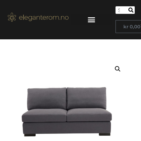
kr
0,00