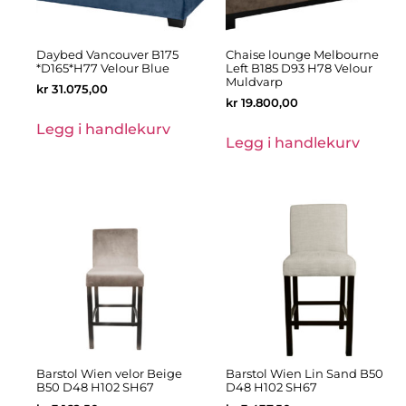
Daybed Vancouver B175
Chaise lounge Melbourne
*D165*H77 Velour Blue
Left B185 D93 H78 Velour
Muldvarp
kr
31.075,00
kr
19.800,00
Legg i handlekurv
Legg i handlekurv
Barstol Wien velor Beige
Barstol Wien Lin Sand B50
B50 D48 H102 SH67
D48 H102 SH67