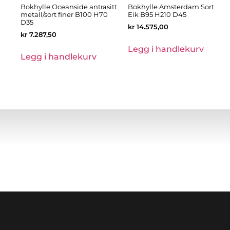
Bokhylle Oceanside antrasitt
Bokhylle Amsterdam Sort
metall/sort finer B100 H70
Eik B95 H210 D45
D35
kr
14.575,00
kr
7.287,50
Legg i handlekurv
Legg i handlekurv