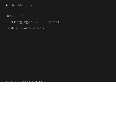
KONTAKT OSS
90933488
Furubergvegen 52, 2315 Hamar
post@eleganterom.no
ELEGANTEROM AS
Org. nr.: 923872299
Bankkontonr.: 18132480121