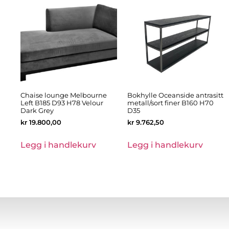
Chaise lounge Melbourne
Bokhylle Oceanside antrasitt
Left B185 D93 H78 Velour
metall/sort finer B160 H70
Dark Grey
D35
kr
19.800,00
kr
9.762,50
Legg i handlekurv
Legg i handlekurv