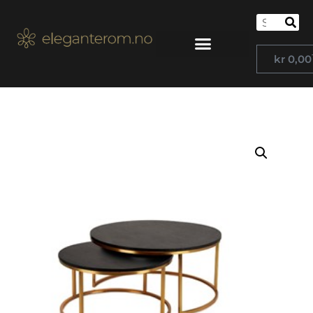
kr
0,00