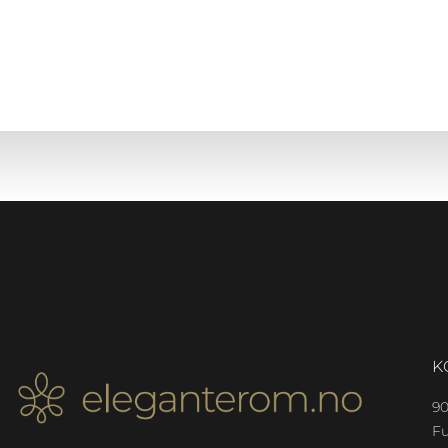
K
9
F