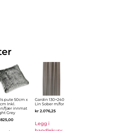
ter
ls pute 50cm x
Gardin 130×240
cm Inkl.
Lin Sober m/for
n/fjær innmat
kr
2.076,25
ght Grey
825,00
Legg i
handlekurv