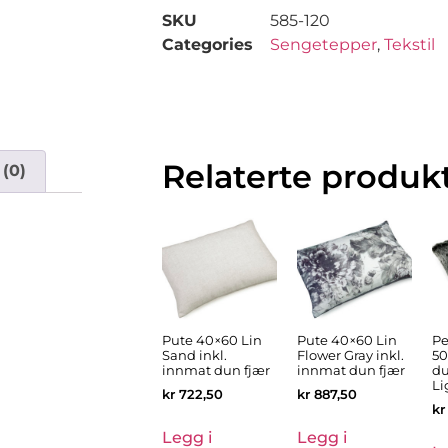
SKU
585-120
Categories
Sengetepper
,
Tekstil
Relaterte produk
(0)
Pute 40×60 Lin
Pute 40×60 Lin
Pe
Sand inkl.
Flower Gray inkl.
50
innmat dun fjær
innmat dun fjær
du
Li
kr
722,50
kr
887,50
kr
Legg i
Legg i