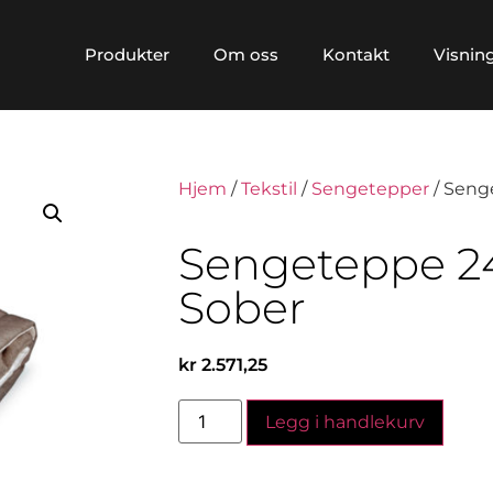
Produkter
Om oss
Kontakt
Visnin
Hjem
/
Tekstil
/
Sengetepper
/ Seng
Sengeteppe 24
Sober
kr
2.571,25
Legg i handlekurv