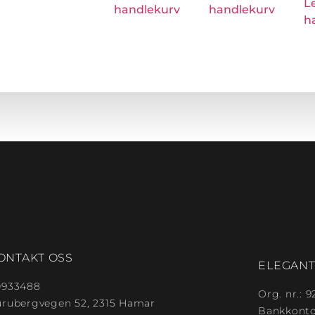
L
handlekurv
handlekurv
h
ONTAKT OSS
ELEGAN
0933488
Org. nr.: 
urubergvegen 52, 2315 Hamar
Bankkonton