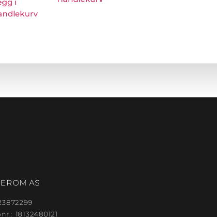
egg i
andlekurv
TEROM AS
923872299
r.: 18132480121