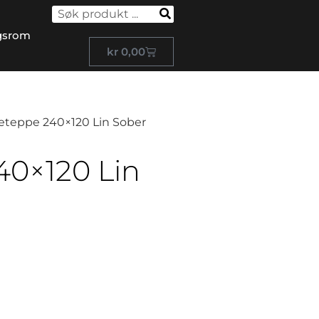
gsrom
kr
0,00
eteppe 240×120 Lin Sober
0×120 Lin