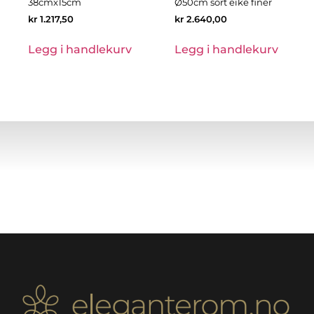
38cmx15cm
Ø50cm sort eike finer
kr
1.217,50
kr
2.640,00
Legg i handlekurv
Legg i handlekurv