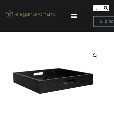
kr
0,00