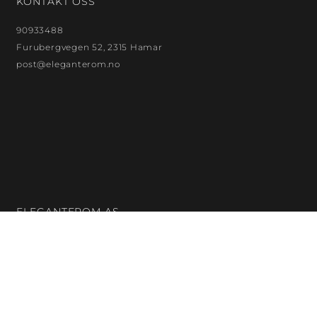
KONTAKT OSS
90933488
Furubergvegen 52, 2315 Hamar
post@eleganterom.no
ELEGANTEROM AS
Org. nr.: 923872299
Bankkontonr.: 18132480121