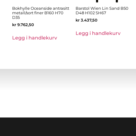
Bokhylle Oceanside antrasitt
Barstol Wien Lin Sand B50
metall/sort finer B160 H70
D48 H102 SH67
D35
kr
3.437,50
kr
9.762,50
Legg i handlekurv
Legg i handlekurv