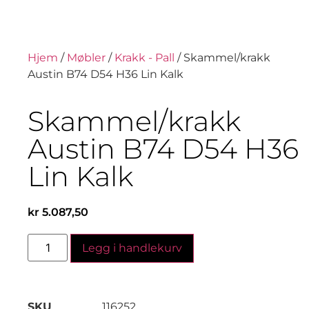
Hjem
/
Møbler
/
Krakk - Pall
/ Skammel/krakk
Austin B74 D54 H36 Lin Kalk
Skammel/krakk
Austin B74 D54 H36
Lin Kalk
kr
5.087,50
Legg i handlekurv
SKU
116252