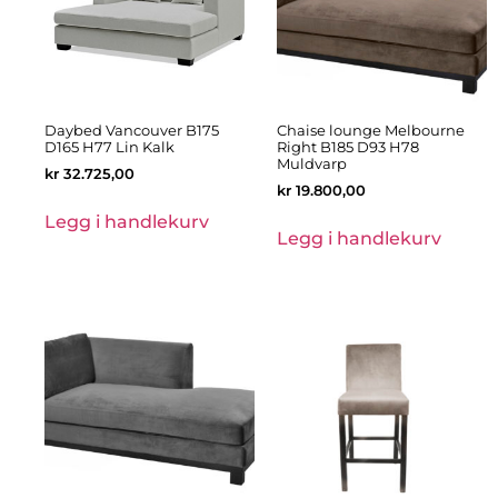
Daybed Vancouver B175
Chaise lounge Melbourne
D165 H77 Lin Kalk
Right B185 D93 H78
Muldvarp
kr
32.725,00
kr
19.800,00
Legg i handlekurv
Legg i handlekurv