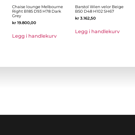
Chaise lounge Melbourne
Barstol Wien velor Beige
Right B185 D93 H78 Dark
B50 D48 H102 SH67
Grey
kr
3.162,50
kr
19.800,00
Legg i handlekurv
Legg i handlekurv