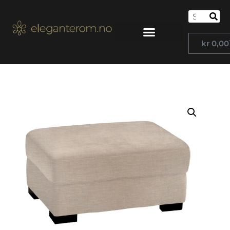
kr
0,00