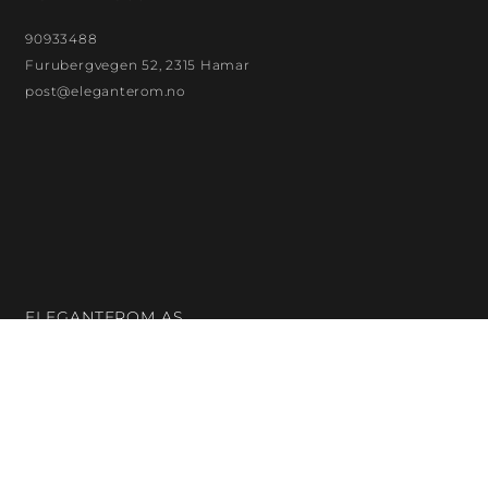
90933488
Furubergvegen 52, 2315 Hamar
post@eleganterom.no
ELEGANTEROM AS
Org. nr.: 923872299
Bankkontonr.: 18132480121