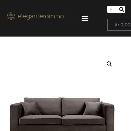
kr
0,00