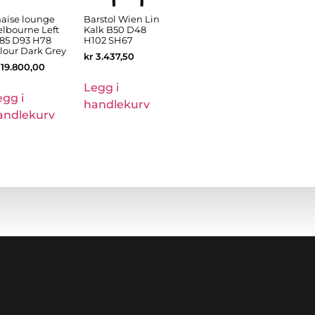
aise lounge
Barstol Wien Lin
lbourne Left
Kalk B50 D48
85 D93 H78
H102 SH67
lour Dark Grey
kr
3.437,50
19.800,00
Legg i
egg i
handlekurv
andlekurv