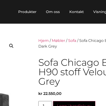
Produkter
Om oss
Kontakt
Visnin
Hjem
/
Møbler
/
Sofa
/ Sofa Chicago 
Dark Grey
Sofa Chicago 
H90 stoff Velo
Grey
kr
22.550,00
Legg i handlekurv