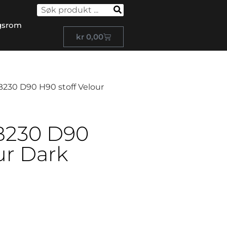
gsrom
kr
0,00
B230 D90 H90 stoff Velour
B230 D90
ur Dark