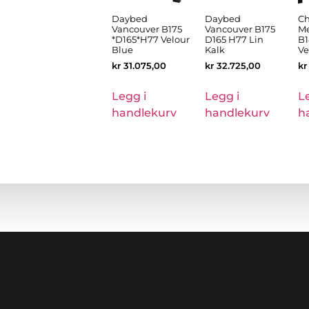
Daybed
Daybed
Ch
Vancouver B175
Vancouver B175
Me
*D165*H77 Velour
D165 H77 Lin
B1
Blue
Kalk
Ve
kr
31.075,00
kr
32.725,00
kr
Legg i
Legg i
L
handlekurv
handlekurv
h