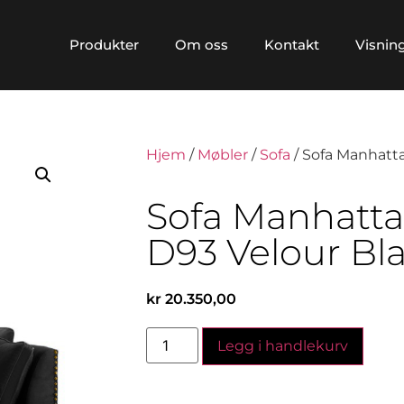
Produkter
Om oss
Kontakt
Visnin
Hjem
/
Møbler
/
Sofa
/ Sofa Manhatt
Sofa Manhatt
D93 Velour Bl
kr
20.350,00
Legg i handlekurv