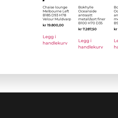
Chaise lounge
Bokhylle
Bo
Melbourne Left
Oceanside
Oc
B185 D93 H78
antrasitt
an
Velour Muldvarp
metall/sort finer
me
B100 H70 D35
B9
kr
19.800,00
kr
7.287,50
kr
Legg i
Legg i
L
handlekurv
handlekurv
h