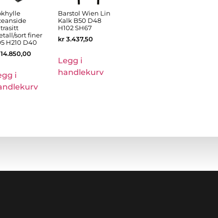
khylle
Barstol Wien Lin
eanside
Kalk B50 D48
trasitt
H102 SH67
tall/sort finer
kr
3.437,50
5 H210 D40
14.850,00
Legg i
handlekurv
egg i
andlekurv