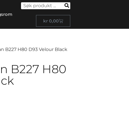
gsrom
kr
0,00
an B227 H80 D93 Velour Black
an B227 H80
ack