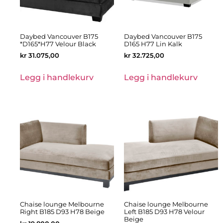
Daybed Vancouver B175
Daybed Vancouver B175
*D165*H77 Velour Black
D165 H77 Lin Kalk
kr
31.075,00
kr
32.725,00
Legg i handlekurv
Legg i handlekurv
Chaise lounge Melbourne
Chaise lounge Melbourne
Right B185 D93 H78 Beige
Left B185 D93 H78 Velour
Beige