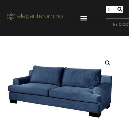
kr
0,00