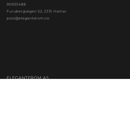
90933488
Furubergvegen 52, 2315 Hamar
post@eleganterom.no
ELEGANTEROM AS
Org. nr.: 923872299
Bankkontonr.: 18132480121