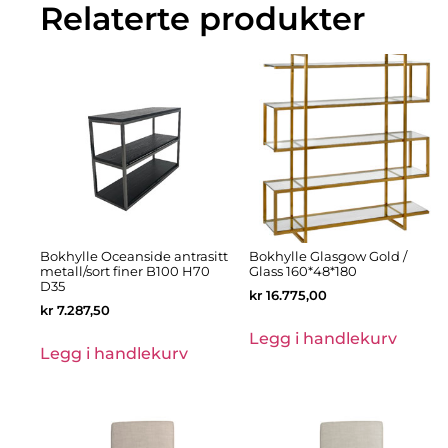
Relaterte produkter
Bokhylle Oceanside antrasitt
Bokhylle Glasgow Gold /
metall/sort finer B100 H70
Glass 160*48*180
D35
kr
16.775,00
kr
7.287,50
Legg i handlekurv
Legg i handlekurv