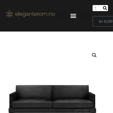
kr
0,00