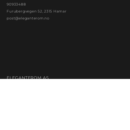
90933488
Furubergvegen 52, 2315 Hamar
post@eleganterom.no
ELEGANTEROM AS
Org. nr.: 923872299
Bankkontonr.: 18132480121