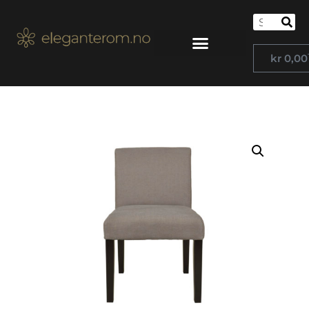
kr
0,00