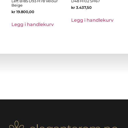
Left B185 D93 H78 Velour
D48 H102 SH67
Beige
kr
3.437,50
kr
19.800,00
Legg i handlekurv
Legg i handlekurv