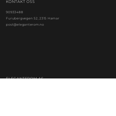
KONTAKT OSS
90933488
Furubergvegen 52, 2315 Hamar
post@eleganterom.no
ELEGANTEROM AS
Org. nr.: 923872299
Bankkontonr.: 18132480121