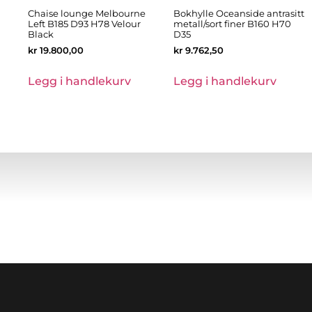
Chaise lounge Melbourne
Bokhylle Oceanside antrasitt
Left B185 D93 H78 Velour
metall/sort finer B160 H70
Black
D35
kr
19.800,00
kr
9.762,50
Legg i handlekurv
Legg i handlekurv