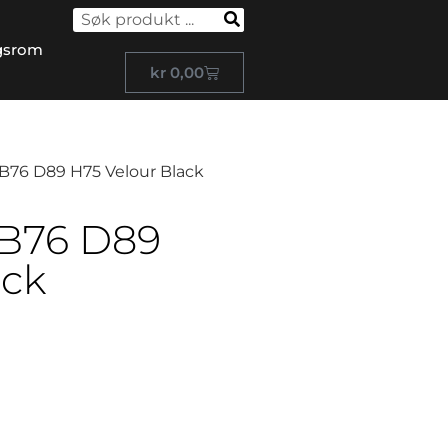
gsrom
kr
0,00
 B76 D89 H75 Velour Black
 B76 D89
ack