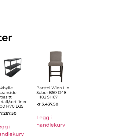
ter
khylle
Barstol Wien Lin
eanside
Sober B50 D48
trasitt
H102 SH67
tall/sort finer
kr
3.437,50
00 H70 D35
7.287,50
Legg i
handlekurv
egg i
andlekurv