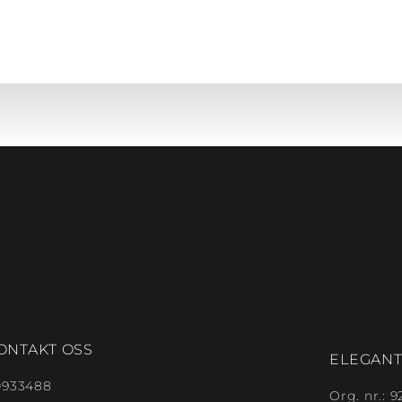
ONTAKT OSS
ELEGAN
0933488
Org. nr.: 