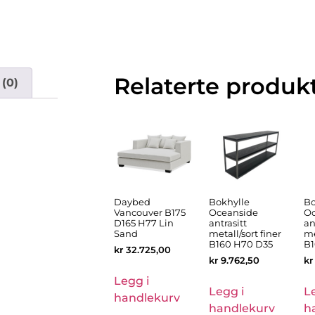
Relaterte produk
(0)
Daybed
Bokhylle
Bo
Vancouver B175
Oceanside
Oc
D165 H77 Lin
antrasitt
an
Sand
metall/sort finer
me
B160 H70 D35
B1
kr
32.725,00
kr
9.762,50
kr
Legg i
Legg i
L
handlekurv
handlekurv
h