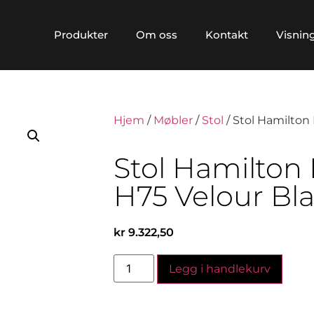
Produkter
Om oss
Kontakt
Visnin
Hjem
/
Møbler
/
Stol
/ Stol Hamilton
Stol Hamilton
H75 Velour Bl
kr
9.322,50
Legg i handlekurv