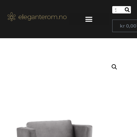
kr
0,00