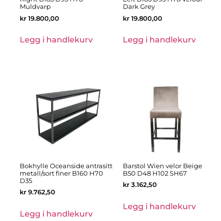
Muldvarp
Dark Grey
kr
19.800,00
kr
19.800,00
Legg i handlekurv
Legg i handlekurv
Bokhylle Oceanside antrasitt
Barstol Wien velor Beige
metall/sort finer B160 H70
B50 D48 H102 SH67
D35
kr
3.162,50
kr
9.762,50
Legg i handlekurv
Legg i handlekurv