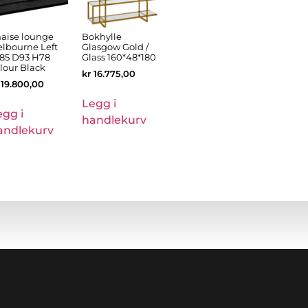
aise lounge
Bokhylle
lbourne Left
Glasgow Gold /
85 D93 H78
Glass 160*48*180
lour Black
kr
16.775,00
19.800,00
Legg i
egg i
handlekurv
andlekurv