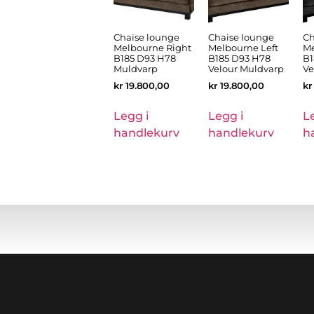
Chaise lounge
Chaise lounge
Ch
Melbourne Right
Melbourne Left
Me
B185 D93 H78
B185 D93 H78
B1
Muldvarp
Velour Muldvarp
Ve
kr
19.800,00
kr
19.800,00
kr
Legg i
Legg i
L
handlekurv
handlekurv
h