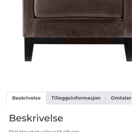
Beskrivelse
Tilleggsinformasjon
Omtaler 
Beskrivelse
Stol Housten velour Muldvarp