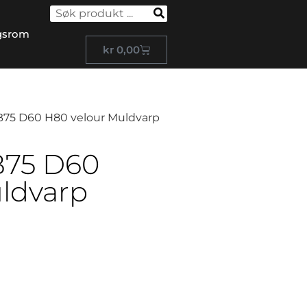
gsrom
kr
0,00
 B75 D60 H80 velour Muldvarp
B75 D60
ldvarp