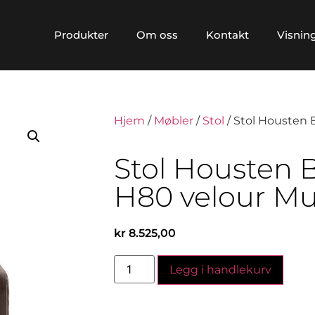
Produkter
Om oss
Kontakt
Visnin
Hjem
/
Møbler
/
Stol
/ Stol Housten
Stol Housten 
H80 velour Mu
kr
8.525,00
Legg i handlekurv