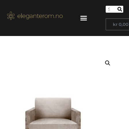
kr
0,00