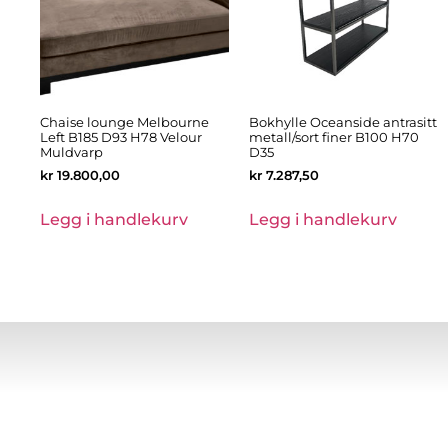
Chaise lounge Melbourne
Bokhylle Oceanside antrasitt
Left B185 D93 H78 Velour
metall/sort finer B100 H70
Muldvarp
D35
kr
19.800,00
kr
7.287,50
Legg i handlekurv
Legg i handlekurv