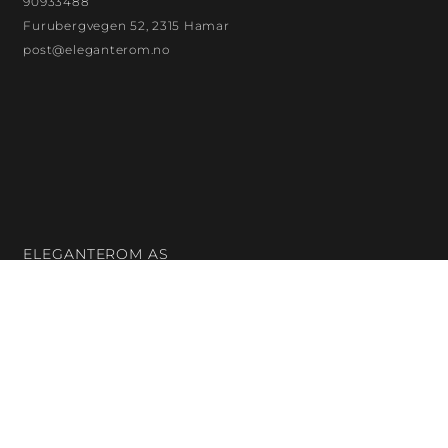
90933488
Furubergvegen 52, 2315 Hamar
post@eleganterom.no
ELEGANTEROM AS
Org. nr.: 923872299
Bankkontonr.: 18132480121