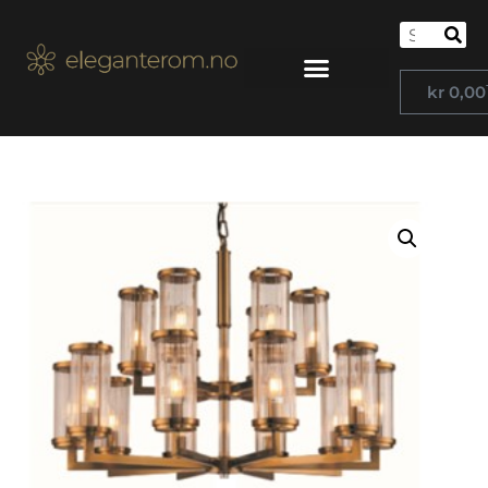
kr
0,00