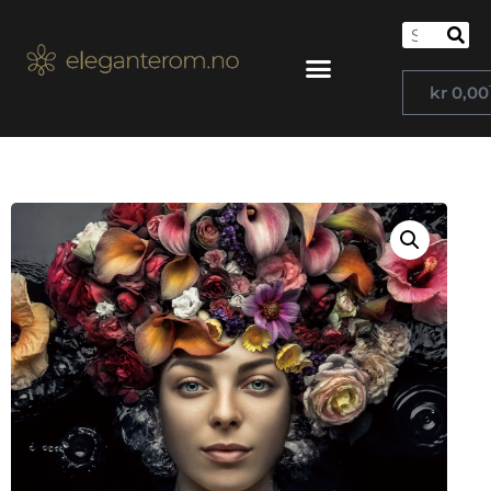
kr
0,00