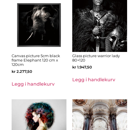
Canvas picture 5cm black
Glass picture warrior lady
frame Elephant 120 cm x
80×120
120cm
kr
1.947,50
kr
2.277,50
Legg i handlekurv
Legg i handlekurv