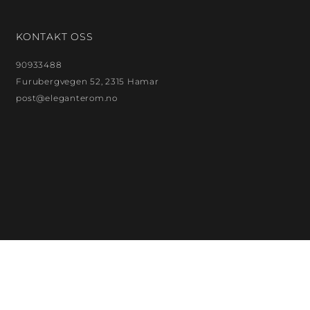
KONTAKT OSS
90933488
Furubergvegen 52, 2315 Hamar
post@eleganterom.no
ELEGANTEROM AS
Org. nr.: 923872299
Bankkontonr.: 18132480121