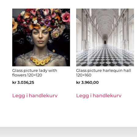
Glass picture lady with
Glass picture harlequin hall
flowers 120×120
120×160
kr
3.036,25
kr
3.960,00
Legg i handlekurv
Legg i handlekurv