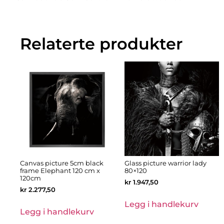
Relaterte produkter
Canvas picture 5cm black
Glass picture warrior lady
frame Elephant 120 cm x
80×120
120cm
kr
1.947,50
kr
2.277,50
Legg i handlekurv
Legg i handlekurv